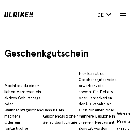
DE
Geschenkgutschein
Hier kannst du
Geschenkgutscheine
Möchtest du einem
erwerben, die
lieben Menschen ein
sowohl für Tickets
aktives Geburtstags-
oder Jahreskarten
oder
der
Ul­riksbahn
als
Weihnachtsgeschenk
Dann ist ein
auch für einen oder
Wenn
machen?
Geschenkgutschein
mehrere Besuche in
Preis
Oder ein
genau das Richtige!
unserem Restaurant
fantastisches
genutzt werden
Öffnu