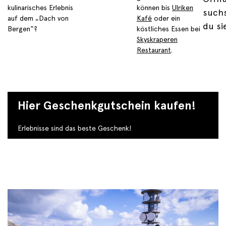
kulinarisches Erlebnis
können bis
Ulriken
suchs
auf dem „Dach von
Kafé
oder ein
du si
Bergen“?
köstliches Essen bei
Skyskraperen
Restaurant
.
Hier Geschenkgutschein kaufen!
Erlebnisse sind das beste Geschenk!