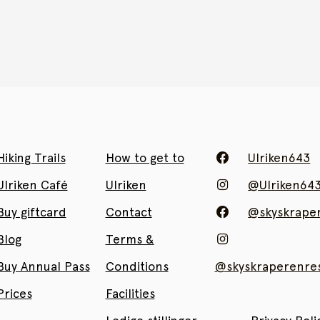
Hiking Trails
How to get to
Ulriken643
Ulriken Café
Ulriken
@Ulriken64
Buy giftcard
Contact
@skyskrape
Blog
Terms &
Buy Annual Pass
Conditions
@skyskraperenres
Prices
Facilities