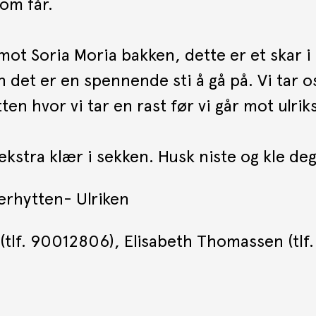
om får.
ot Soria Moria bakken, dette er et skar i f
det er en spennende sti å gå på. Vi tar os
en hvor vi tar en rast før vi går mot ulrik
 ekstra klær i sekken. Husk niste og kle de
erhytten- Ulriken
 (tlf. 90012806), Elisabeth Thomassen (tl