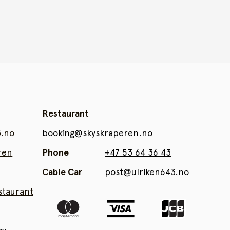
Restaurant
3.no
booking@skyskraperen.no
ren
Phone
+47 53 64 36 43
Cable Car
post@ulriken643.no
taurant