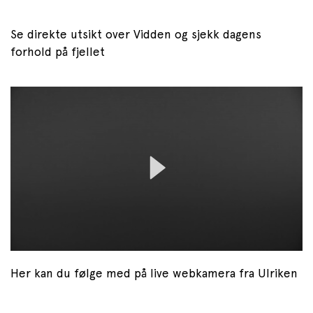
Se direkte utsikt over Vidden og sjekk dagens
forhold på fjellet
0
seconds
of
0
seconds
Her kan du følge med på live webkamera fra Ulriken