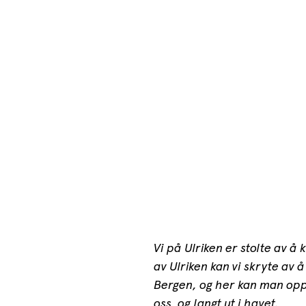
Vi på Ulriken er stolte av å
av Ulriken kan vi skryte av
Bergen, og her kan man opple
oss, og langt ut i havet.