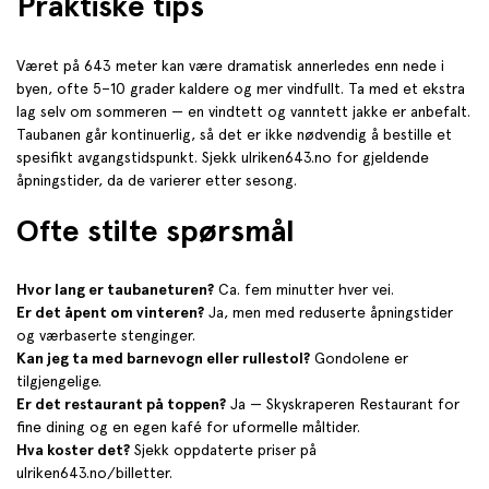
Praktiske tips
Været på 643 meter kan være dramatisk annerledes enn nede i
byen, ofte 5–10 grader kaldere og mer vindfullt. Ta med et ekstra
lag selv om sommeren — en vindtett og vanntett jakke er anbefalt.
Taubanen går kontinuerlig, så det er ikke nødvendig å bestille et
spesifikt avgangstidspunkt. Sjekk ulriken643.no for gjeldende
åpningstider, da de varierer etter sesong.
Ofte stilte spørsmål
Hvor lang er taubaneturen?
Ca. fem minutter hver vei.
Er det åpent om vinteren?
Ja, men med reduserte åpningstider
og værbaserte stenginger.
Kan jeg ta med barnevogn eller rullestol?
Gondolene er
tilgjengelige.
Er det restaurant på toppen?
Ja — Skyskraperen Restaurant for
fine dining og en egen kafé for uformelle måltider.
Hva koster det?
Sjekk oppdaterte priser på
ulriken643.no/billetter.