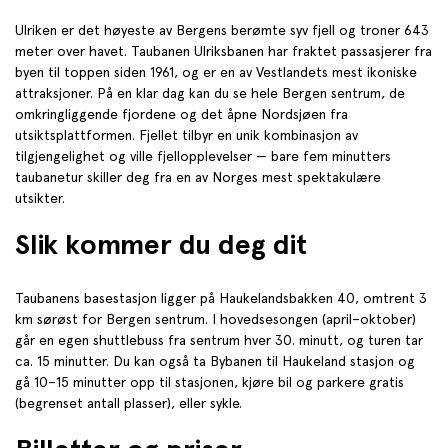
Ulriken er det høyeste av Bergens berømte syv fjell og troner 643
meter over havet. Taubanen Ulriksbanen har fraktet passasjerer fra
byen til toppen siden 1961, og er en av Vestlandets mest ikoniske
attraksjoner. På en klar dag kan du se hele Bergen sentrum, de
omkringliggende fjordene og det åpne Nordsjøen fra
utsiktsplattformen. Fjellet tilbyr en unik kombinasjon av
tilgjengelighet og ville fjellopplevelser — bare fem minutters
taubanetur skiller deg fra en av Norges mest spektakulære
utsikter.
Slik kommer du deg dit
Taubanens basestasjon ligger på Haukelandsbakken 40, omtrent 3
km sørøst for Bergen sentrum. I hovedsesongen (april–oktober)
går en egen shuttlebuss fra sentrum hver 30. minutt, og turen tar
ca. 15 minutter. Du kan også ta Bybanen til Haukeland stasjon og
gå 10–15 minutter opp til stasjonen, kjøre bil og parkere gratis
(begrenset antall plasser), eller sykle.