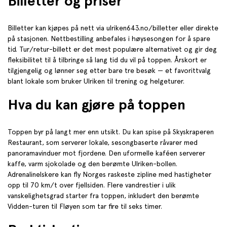
Billetter og priser
Billetter kan kjøpes på nett via ulriken643.no/billetter eller direkte
på stasjonen. Nettbestilling anbefales i høysesongen for å spare
tid. Tur/retur-billett er det mest populære alternativet og gir deg
fleksibilitet til å tilbringe så lang tid du vil på toppen. Årskort er
tilgjengelig og lønner seg etter bare tre besøk — et favorittvalg
blant lokale som bruker Ulriken til trening og helgeturer.
Hva du kan gjøre på toppen
Toppen byr på langt mer enn utsikt. Du kan spise på Skyskraperen
Restaurant, som serverer lokale, sesongbaserte råvarer med
panoramavinduer mot fjordene. Den uformelle kaféen serverer
kaffe, varm sjokolade og den berømte Ulriken-bollen.
Adrenalinelskere kan fly Norges raskeste zipline med hastigheter
opp til 70 km/t over fjellsiden. Flere vandrestier i ulik
vanskelighetsgrad starter fra toppen, inkludert den berømte
Vidden-turen til Fløyen som tar fire til seks timer.